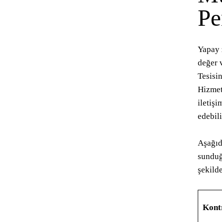
Pe
Yapay 
değer 
Tesisi
Hizmet
iletiş
edebili
Aşağıda
sunduğ
şekild
Kontr