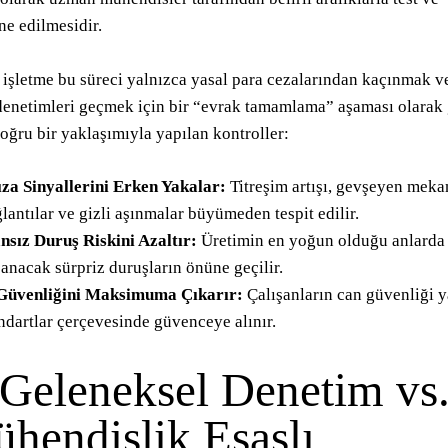
e edilmesidir.
 işletme bu süreci yalnızca yasal para cezalarından kaçınmak v
denetimleri geçmek için bir “evrak tamamlama” aşaması olarak 
oğru bir yaklaşımıyla yapılan kontroller:
za Sinyallerini Erken Yakalar:
Titreşim artışı, gevşeyen meka
lantılar ve gizli aşınmalar büyümeden tespit edilir.
nsız Duruş Riskini Azaltır:
Üretimin en yoğun olduğu anlarda
anacak sürpriz duruşların önüne geçilir.
 Güvenliğini Maksimuma Çıkarır:
Çalışanların can güvenliği y
ndartlar çerçevesinde güvenceye alınır.
 Geleneksel Denetim vs
hendislik Esaslı