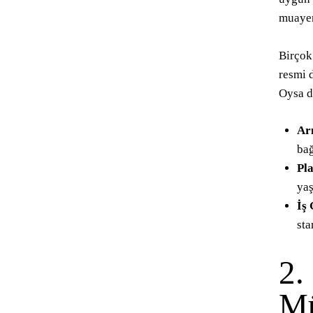
muayen
Birçok
resmi 
Oysa d
Arı
bağ
Pla
yaş
İş
sta
2.
Mü