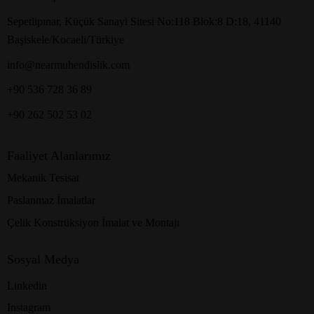
Sepetlipınar, Küçük Sanayi Sitesi No:118 Blok:8 D:18, 41140
Başiskele/Kocaeli/Türkiye
info@nearmuhendislik.com
+90 536 728 36 89
+90 262 502 53 02
Faaliyet Alanlarımız
Mekanik Tesisat
Paslanmaz İmalatlar
Çelik Konstrüksiyon İmalat ve Montajı
Sosyal Medya
Linkedin
Instagram