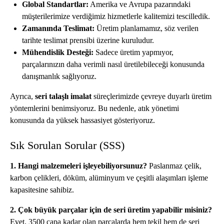
Global Standartlar:
Amerika ve Avrupa pazarındaki
müşterilerimize verdiğimiz hizmetlerle kalitemizi tescilledik.
Zamanında Teslimat:
Üretim planlamamız, söz verilen
tarihte teslimat prensibi üzerine kuruludur.
Mühendislik Desteği:
Sadece üretim yapmıyor,
parçalarınızın daha verimli nasıl üretilebileceği konusunda
danışmanlık sağlıyoruz.
Ayrıca,
seri talaşlı imalat
süreçlerimizde çevreye duyarlı üretim
yöntemlerini benimsiyoruz. Bu nedenle, atık yönetimi
konusunda da yüksek hassasiyet gösteriyoruz.
Sık Sorulan Sorular (SSS)
1. Hangi malzemeleri işleyebiliyorsunuz?
Paslanmaz çelik,
karbon çelikleri, döküm, alüminyum ve çeşitli alaşımları işleme
kapasitesine sahibiz.
2. Çok büyük parçalar için de seri üretim yapabilir misiniz?
Evet, 3500 çapa kadar olan parçalarda hem tekil hem de seri