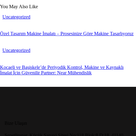
You May Also Like
Uncategorized
Özel Tasarım Makine İmalatı – Prosesinize Göre Makine Tasarlıyoruz
Uncategorized
Kocaeli ve Başiskele’de Periyodik Kontrol, Makine ve Kaynaklı
İmalat İçin Güvenilir Partner: Near Mühendislik
Bize Ulaşın
Sepetlipınar, Küçük Sanayi Sitesi No:118 Blok:8 D:18, 41140