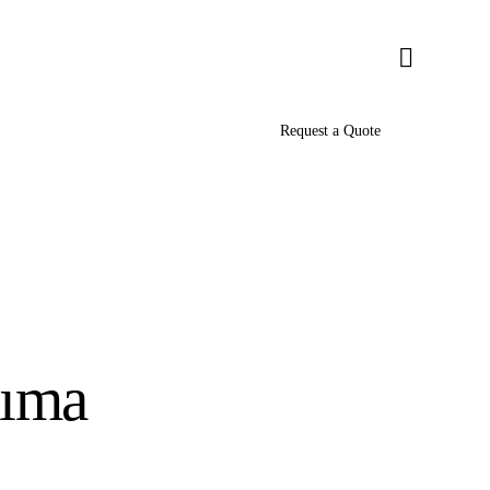
Request a Quote
şıma