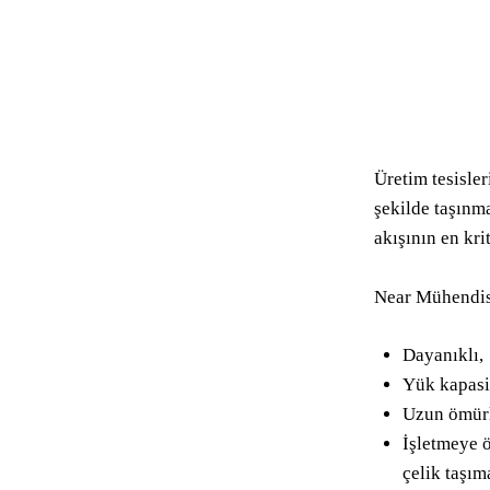
Üretim tesisle
şekilde taşınma
akışının en kri
Near Mühendisl
Dayanıklı,
Yük kapasi
Uzun ömür
İşletmeye ö
çelik taşım