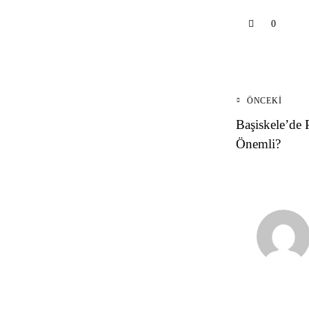
0
ÖNCEKI
Başiskele’de
Önemli?