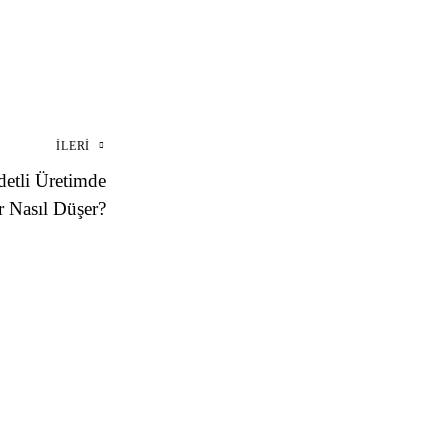
İLERI
Adetli Üretimde
r Nasıl Düşer?