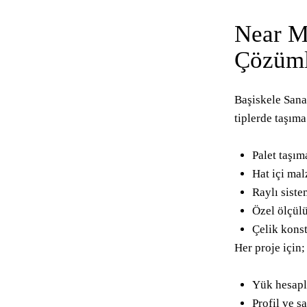
Near M
Çözüml
Başiskele Sana
tiplerde taşıma
Palet taşım
Hat içi mal
Raylı sist
Özel ölçülü
Çelik konst
Her proje için;
Yük hesapl
Profil ve s