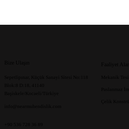
Bize Ulaşın
Faaliyet Ala
Sepetlipınar, Küçük Sanayi Sitesi No:118
Mekanik Tesi
Blok:8 D:18, 41140
Paslanmaz İm
Başiskele/Kocaeli/Türkiye
Çelik Konstr
info@nearmuhendislik.com
+90 536 728 36 89