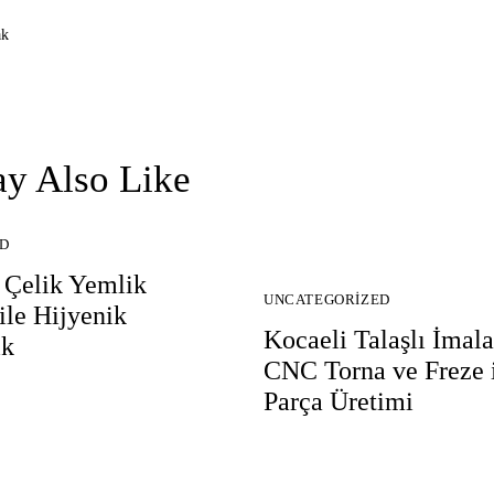
y Also Like
D
 Çelik Yemlik
UNCATEGORIZED
ile Hijyenik
Kocaeli Talaşlı İmala
ık
CNC Torna ve Freze i
Parça Üretimi