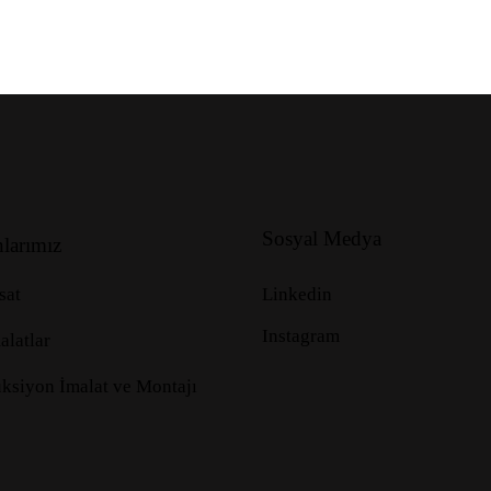
Sosyal Medya
nlarımız
sat
Linkedin
Instagram
alatlar
üksiyon İmalat ve Montajı