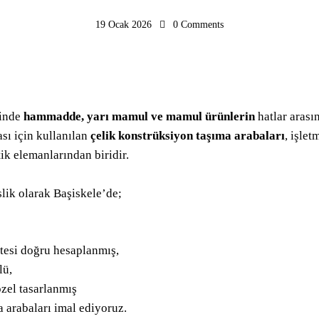
19 Ocak 2026
0
Comments
rinde
hammadde, yarı mamul ve mamul ürünlerin
hatlar arası
sı için kullanılan
çelik konstrüksiyon taşıma arabaları
, işlet
tik elemanlarından biridir.
ik olarak Başiskele’de;
tesi doğru hesaplanmış,
lü,
zel tasarlanmış
a arabaları imal ediyoruz.