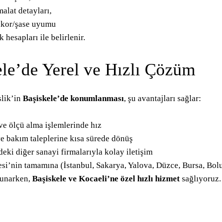
alat detayları,
akor/şase uyumu
 hesapları ile belirlenir.
ele’de Yerel ve Hızlı Çözüm
lik’in
Başiskele’de konumlanması
, şu avantajları sağlar:
ve ölçü alma işlemlerinde hız
e bakım taleplerine kısa sürede dönüş
eki diğer sanayi firmalarıyla kolay iletişim
i’nin tamamına (İstanbul, Sakarya, Yalova, Düzce, Bursa, Bolu
sunarken,
Başiskele ve Kocaeli’ne özel hızlı hizmet
sağlıyoruz.