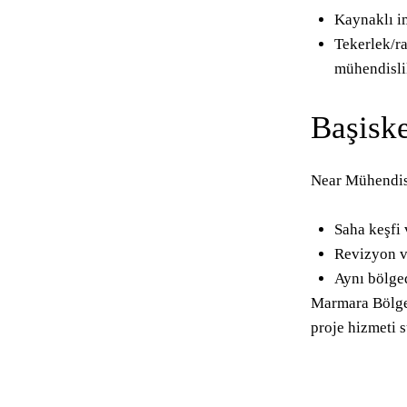
Kaynaklı im
Tekerlek/r
mühendislik
Başisk
Near Mühendis
Saha keşfi 
Revizyon v
Aynı bölged
Marmara Bölges
proje hizmeti 