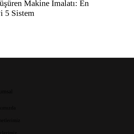
üşüren Makine İmalatı: En
yi 5 Sistem
umsal
kımızda
etlerimiz
çlerimiz