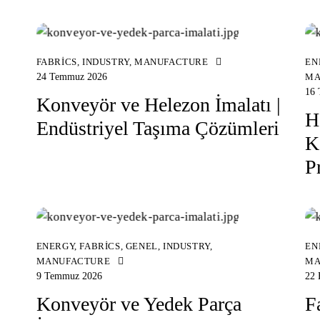
FABRICS
,
INDUSTRY
,
MANUFACTURE
EN
24 Temmuz 2026
MA
16
Konveyör ve Helezon İmalatı |
H
Endüstriyel Taşıma Çözümleri
K
P
ENERGY
,
FABRICS
,
GENEL
,
INDUSTRY
,
EN
MANUFACTURE
MA
9 Temmuz 2026
22 
Konveyör ve Yedek Parça
F