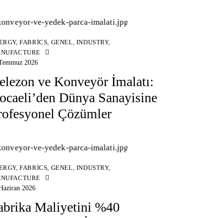
ERGY
,
FABRICS
,
GENEL
,
INDUSTRY
,
NUFACTURE
 Temmuz 2026
elezon ve Konveyör İmalatı:
ocaeli’den Dünya Sanayisine
rofesyonel Çözümler
ERGY
,
FABRICS
,
GENEL
,
INDUSTRY
,
NUFACTURE
Haziran 2026
abrika Maliyetini %40