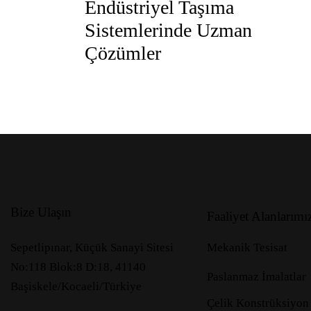
Endüstriyel Taşıma
Sistemlerinde Uzman
Çözümler
Bize Ulaşın
Faaliyet Alanlarımı
Sepetlipınar, Küçük Sanayi Sitesi
Mekanik Tesisat
No:118 Blok:8 D:18, 41140
Paslanmaz İmalatlar
Başiskele/Kocaeli/Türkiye
Çelik Konstrüksiyon 