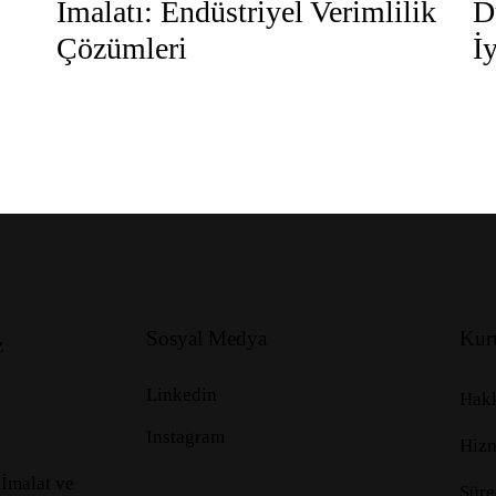
İmalatı: Endüstriyel Verimlilik
D
Çözümleri
İ
Sosyal Medya
Kur
z
Linkedin
Hak
Instagram
Hizm
İmalat ve
Süre