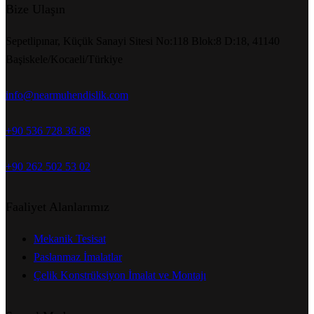
Bize Ulaşın
Sepetlipınar, Küçük Sanayi Sitesi No:118 Blok:8 D:18, 41140
Başiskele/Kocaeli/Türkiye
info@nearmuhendislik.com
+90 536 728 36 89
+90 262 502 53 02
Faaliyet Alanlarımız
Mekanik Tesisat
Paslanmaz İmalatlar
Çelik Konstrüksiyon İmalat ve Montajı