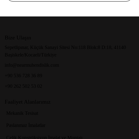
Bize Ulaşın
Sepetlipınar, Küçük Sanayi Sitesi No:118 Blok:8 D:18, 41140
Başiskele/Kocaeli/Türkiye
info@nearmuhendislik.com
+90 536 728 36 89
+90 262 502 53 02
Faaliyet Alanlarımız
Mekanik Tesisat
Paslanmaz İmalatlar
Çelik Konstrüksiyon İmalat ve Montajı